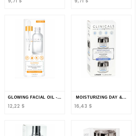
9,71 $
9,71 $
GLOWING FACIAL OIL -...
MOISTURIZING DAY &...
12,22 $
16,43 $