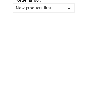
Ordenar por:

New products first