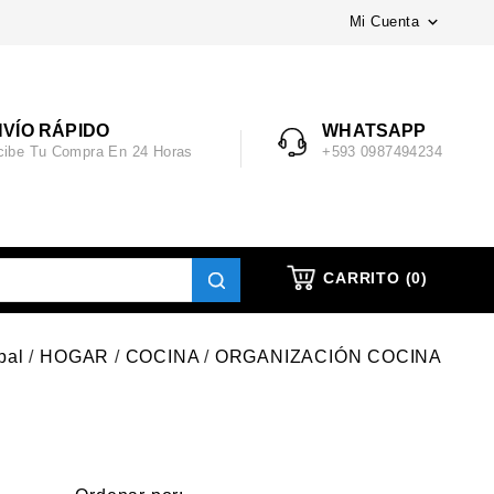
Mi Cuenta

VÍO RÁPIDO
WHATSAPP
cibe Tu Compra En 24 Horas
+593 0987494234
CARRITO
(0)
pal
HOGAR
COCINA
ORGANIZACIÓN COCINA