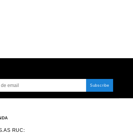
NDA
 S.AS RUC: