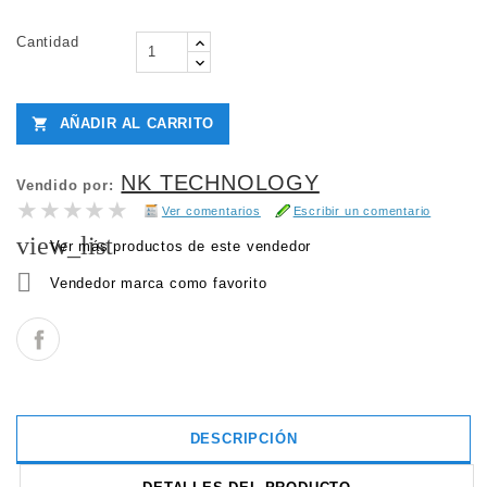
Cantidad
AÑADIR AL CARRITO

NK TECHNOLOGY
Vendido por:
★★★★★
★★★★★
Ver comentarios
Escribir un comentario
view_list
Ver más productos de este vendedor

Vendedor marca como favorito
DESCRIPCIÓN