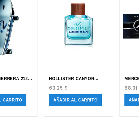
ERRERA 212...
HOLLISTER CANYON...
Precio
Preci
63,25 $
88,31
L CARRITO
AÑADIR AL CARRITO
AÑA