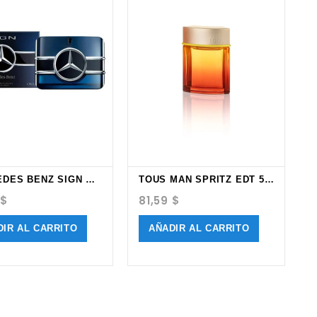
MERCEDES BENZ SIGN EAU...
TOUS MAN SPRITZ EDT 50ML
o
Precio
P
 $
81,59 $
1
DIR AL CARRITO
AÑADIR AL CARRITO