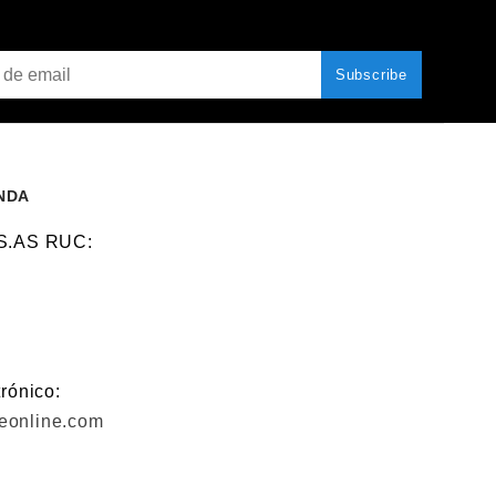
NDA
 S.AS RUC:
rónico:
eonline.com