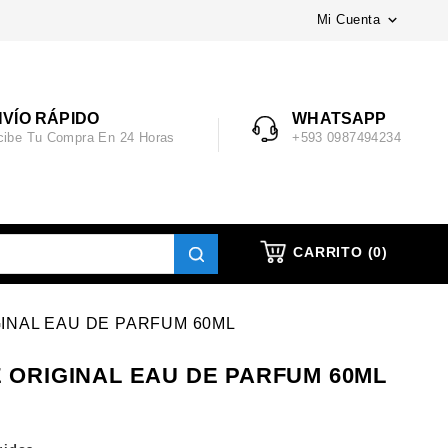
Mi Cuenta

VÍO RÁPIDO
WHATSAPP
cibe Tu Compra En 24 Horas
+593 0987494234
CARRITO
(0)
INAL EAU DE PARFUM 60ML
 ORIGINAL EAU DE PARFUM 60ML