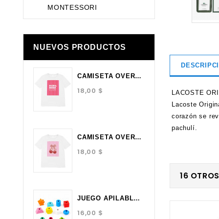
MONTESSORI
NUEVOS PRODUCTOS
DESCRIPC
CAMISETA OVERSIZE BLANCA...
18,00 $
LACOSTE ORI
Lacoste Origin
corazón se rev
pachulí.
CAMISETA OVERSIZE BLANCA...
18,00 $
16 OTRO
JUEGO APILABLE MONTESSORI...
16,00 $