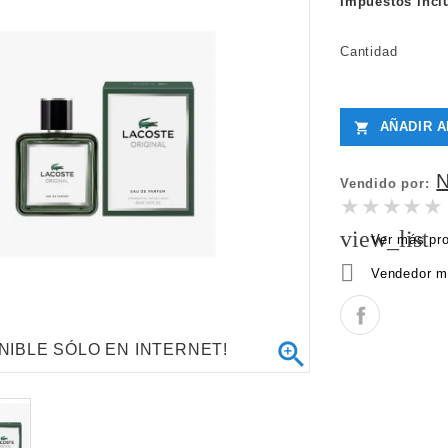
Impuestos incl
Cantidad
AÑADIR A

Vendido por:
★★★★★
★★★★★
view_list
Ver más pr

Vendedor m

NIBLE SÓLO EN INTERNET!